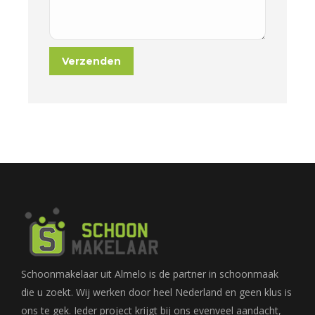
Schoonmakelaar uit Almelo is de partner in schoonmaak
die u zoekt. Wij werken door heel Nederland en geen klus is
ons te gek. Ieder project krijgt bij ons evenveel aandacht,